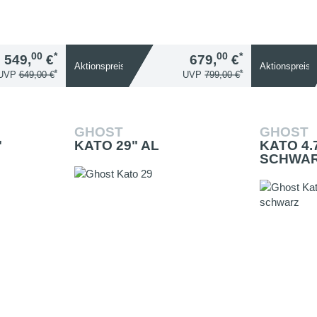
00
*
00
*
549,
€
679,
€
Aktionspreis
Aktionspreis
*
*
UVP
649,00 €
UVP
799,00 €
GHOST
GHOST
"
KATO 29" AL
KATO 4.
SCHWA