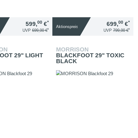
00
*
00
*
599,
€
699,
€
Aktionspreis
*
*
UVP
699,00 €
UVP
799,00 €
SON
MORRISON
OOT 29" LIGHT
BLACKFOOT 29" TOXIC
BLACK