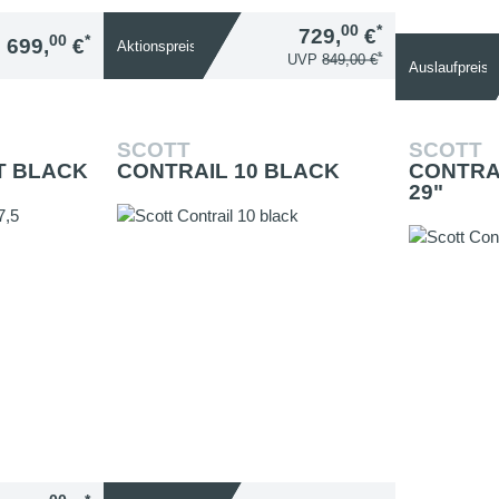
00
*
729,
€
00
*
699,
€
Aktionspreis
*
UVP
849,00 €
Auslaufpreis
SCOTT
SCOTT
T BLACK
CONTRAIL 10 BLACK
CONTRA
29"