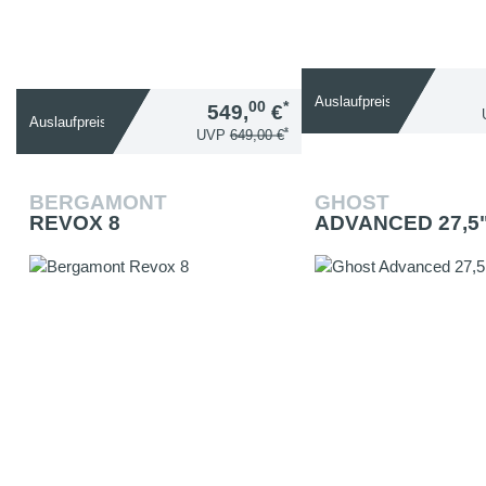
Auslaufpreis
00
*
549,
€
Auslaufpreis
*
UVP
649,00 €
BERGAMONT
GHOST
REVOX 8
ADVANCED 27,5