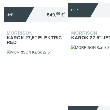
UVP
00
*
549,
€
UVP
MORRISON
MORRISON
KAROK 27,5" ELEKTRIC
KAROK 27,5" JE
RED