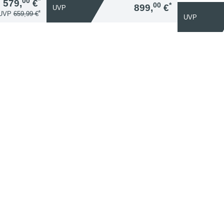
00
*
579,
€
00
*
899,
€
UVP
*
UVP
659,99 €
UVP