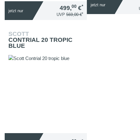
jetzt nur
00
*
499,
€
jetzt nur
*
UVP
569,00 €
SCOTT
CONTRIAL 20 TROPIC
BLUE