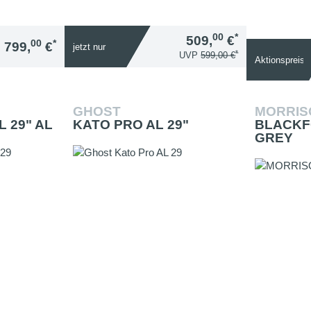
00
*
509,
€
00
*
799,
€
jetzt nur
*
UVP
599,00 €
Aktionspreis
GHOST
MORRI
 29" AL
KATO PRO AL 29"
BLACKF
GREY