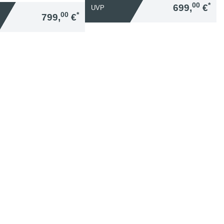
00
*
699,
€
UVP
00
*
799,
€