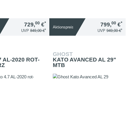
00
*
00
*
729,
€
799,
€
Aktionspreis
*
*
UVP
849,00 €
UVP
949,00 €
GHOST
7 AL-2020 ROT-
KATO AVANCED AL 29"
RZ
MTB