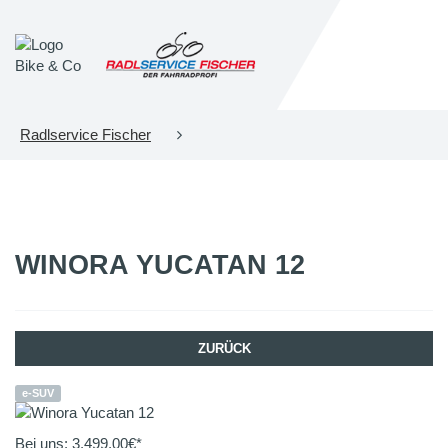
Radlservice Fischer
WINORA
YUCATAN 12
ZURÜCK
e-SUV
Bei uns:
3.499,00
€*