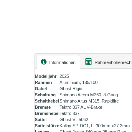
Informationen
Rahmenhöhenrech
Modelljahr
2025
Rahmen
Aluminium, 135/100
Gabel
Ghost Rigid
Schaltung
Shimano Acera M360, 8-Gang
Schalthebel
Shimano Altus M315, Rapidfire
Bremse
Tektro 837 AL V-Brake
Bremshebel
Tektro 837
Sattel
Ghost VL 5062
Sattelstütze
Kalloy SP-DC1, L: 300mm x27.2mm
Lenker
Ghost Junior 540 mm 25 mm Rise