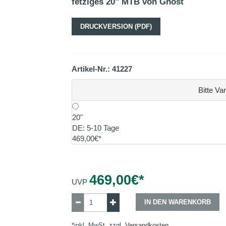
fetziges 20" MTB von Ghost
DRUCKVERSION (PDF)
Artikel-Nr.: 41227
Bitte Va
20"
DE: 5-10 Tage
469,00€*
469,00
€*
UVP
IN DEN WARENKORB
*inkl. MwSt, zzgl.
Versandkosten