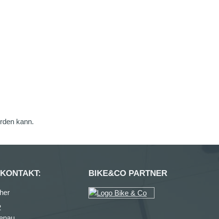
erden kann.
 KONTAKT:
BIKE&CO PARTNER
her
2
enau