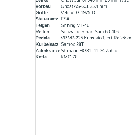
Vorbau
Ghost AS-601 25.4 mm
Griffe
Velo VLG 1979-D
Steuersatz
FSA
Felgen
Shining MT-46
Reifen
Schwalbe Smart Sam 60-406
Pedale
VP VP-225 Kunststoff, mit Reflektor
Kurbelsatz
Samox 28T
Zahnkränze
Shimano HG31, 11-34 Zähne
Kette
KMC Z8
ZAHLUNG PER VORK
Überweisen Sie den Rechnu
Bestellung