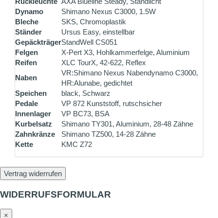
Rückleuchte
AXA Blueline Steady, Standlicht
Dynamo
Shimano Nexus C3000, 1.5W
Bleche
SKS, Chromoplastik
Ständer
Ursus Easy, einstellbar
Gepäckträger
StandWell CS051
Felgen
X-Pert X3, Hohlkammerfelge, Aluminium
Reifen
XLC TourX, 42-622, Reflex
VR:Shimano Nexus Nabendynamo C3000,
Naben
HR:Alunabe, gedichtet
Speichen
black, Schwarz
Pedale
VP 872 Kunststoff, rutschsicher
Innenlager
VP BC73, BSA
Kurbelsatz
Shimano TY301, Aluminium, 28-48 Zähne
Zahnkränze
Shimano TZ500, 14-28 Zähne
Kette
KMC Z72
Vertrag widerrufen
WIDERRUFSFORMULAR
×