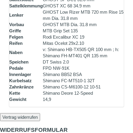
Sattelklemmung
GHOST XC 68 34.9 mm
GHOST Low Rizer MTB 720 mm Rise 15
Lenker
mm Dia. 31.8 mm
Vorbau
GHOST MTB Dia. 31.8 mm
Griffe
MTB Grip Set 135
Felgen
Rodi Excalibur XC 19
Reifen
Mitas Ocelot 29x2.10
v: Shimano HB-TX505 QR 100 mm ; h:
Naben
Shimano FH-MT401 QR 135 mm
Speichen
DT Swiss 2.0
Pedale
FPD NW-91K
Innenlager
Shimano BB52 BSA
Kurbelsatz
Shimano FC-MT510-1 32T
Zahnkränze
Shimano CS-M6100-12 10-51
Kette
Shimano Deore 12-Speed
Gewicht
14,9
Vertrag widerrufen
WIDERRUFSFORMULAR