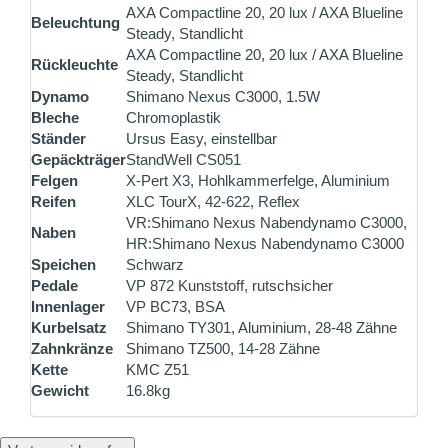
AXA Compactline 20, 20 lux / AXA Blueline
Beleuchtung
Steady, Standlicht
AXA Compactline 20, 20 lux / AXA Blueline
Rückleuchte
Steady, Standlicht
Dynamo
Shimano Nexus C3000, 1.5W
Bleche
Chromoplastik
Ständer
Ursus Easy, einstellbar
Gepäckträger
StandWell CS051
Felgen
X-Pert X3, Hohlkammerfelge, Aluminium
Reifen
XLC TourX, 42-622, Reflex
VR:Shimano Nexus Nabendynamo C3000,
Naben
HR:Shimano Nexus Nabendynamo C3000
Speichen
Schwarz
Pedale
VP 872 Kunststoff, rutschsicher
Innenlager
VP BC73, BSA
Kurbelsatz
Shimano TY301, Aluminium, 28-48 Zähne
Zahnkränze
Shimano TZ500, 14-28 Zähne
Kette
KMC Z51
Gewicht
16.8kg