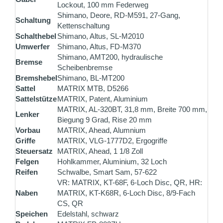
Lockout, 100 mm Federweg
Shimano, Deore, RD-M591, 27-Gang,
Schaltung
Kettenschaltung
Schalthebel
Shimano, Altus, SL-M2010
Umwerfer
Shimano, Altus, FD-M370
Shimano, AMT200, hydraulische
Bremse
Scheibenbremse
Bremshebel
Shimano, BL-MT200
Sattel
MATRIX MTB, D5266
Sattelstütze
MATRIX, Patent, Aluminium
MATRIX, AL-320BT, 31,8 mm, Breite 700 mm,
Lenker
Biegung 9 Grad, Rise 20 mm
Vorbau
MATRIX, Ahead, Alumnium
Griffe
MATRIX, VLG-1777D2, Ergogriffe
Steuersatz
MATRIX, Ahead, 1 1/8 Zoll
Felgen
Hohlkammer, Aluminium, 32 Loch
Reifen
Schwalbe, Smart Sam, 57-622
VR: MATRIX, KT-68F, 6-Loch Disc, QR, HR:
Naben
MATRIX, KT-K68R, 6-Loch Disc, 8/9-Fach
CS, QR
Speichen
Edelstahl, schwarz