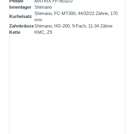
Pedale
MATRIX FP-803ZU
Innenlager
Shimano
Shimano, FC-MT300, 44/32/22 Zähne, 170
Kurbelsatz
mm
Zahnkränze
Shimano, HG-200, 9-Fach, 11-34 Zähne
Kette
KMC, Z9
ZAHLUNG PER VORKASSE
Überweisen Sie den Rechnungsbetrag gleich nach
Ihrer Bestellung
ZAHLUNG ALS SELBSTABHOLER