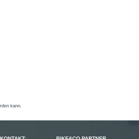
erden kann.
 KONTAKT:
BIKE&CO PARTNER