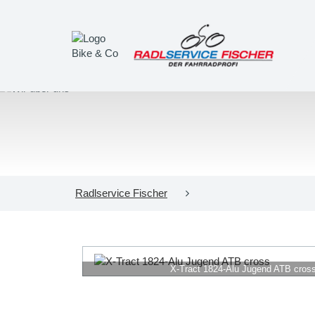
Radlservice Fischer
X-Tract 1824-Alu Jugend ATB cros