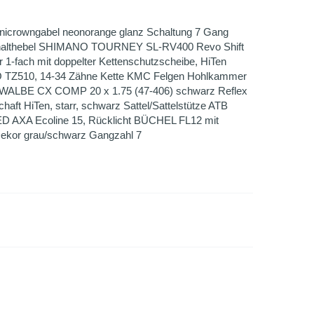
icrowngabel neonorange glanz Schaltung 7 Gang
halthebel SHIMANO TOURNEY SL-RV400 Revo Shift
 1-fach mit doppelter Kettenschutzscheibe, HiTen
 TZ510, 14-34 Zähne Kette KMC Felgen Hohlkammer
HWALBE CX COMP 20 x 1.75 (47-406) schwarz Reflex
aft HiTen, starr, schwarz Sattel/Sattelstütze ATB
ED AXA Ecoline 15, Rücklicht BÜCHEL FL12 mit
 Dekor grau/schwarz Gangzahl 7