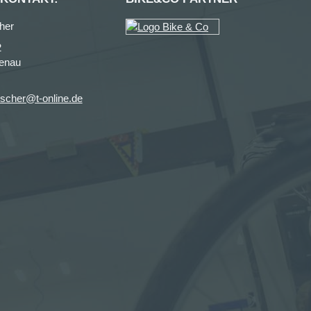
her
2
enau
ischer@t-online.de