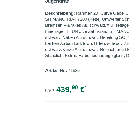
Jugendrad
Beschreibung:
Rahmen 20" Curve Gabel Un
SHIMANO RD-TY200 (Kette) Umwerfer Sc
Bremsen V-Brakes Alu schwarz/Alu Tretlager
Innenlager THUN Jive Zahnkranz SHIMANO
schwarz Naben Alu schwarz Bereifung SC
Lenker/Vorbau Ladytown, HiTen, schwarz /Sch
schwarz/Kerze Alu, schwarz Beleuchtung L
Standlicht Extras Farbe neonorange glanz;
Artikel-Nr.:
41536
90
*
439,
€
UVP: