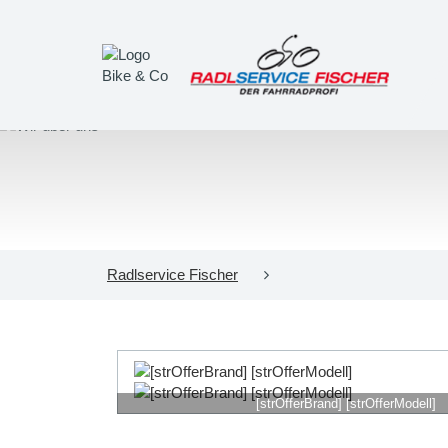
Radlservice Fischer
[strOfferBrand] [strOfferModell]