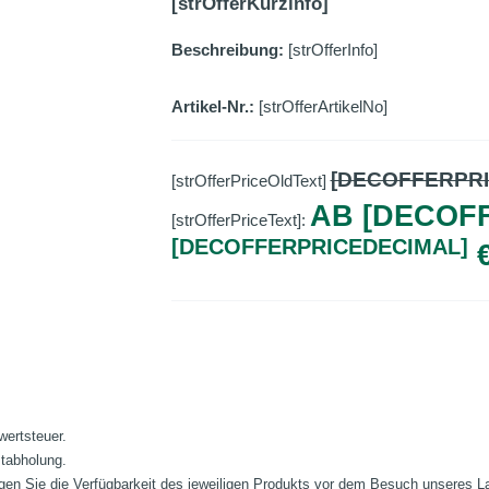
[strOfferKurzinfo]
Beschreibung:
[strOfferInfo]
Artikel-Nr.:
[strOfferArtikelNo]
[DECOFFERPR
[strOfferPriceOldText]
AB [DECOF
[strOfferPriceText]:
[DECOFFERPRICEDECIMAL]
wertsteuer.
stabholung.
fragen Sie die Verfügbarkeit des jeweiligen Produkts vor dem Besuch unseres 