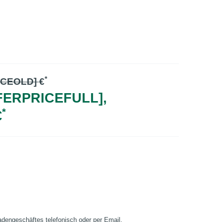
*
ICEOLD]
€
FERPRICEFULL],
*
€
Ladengeschäftes telefonisch oder per Email.