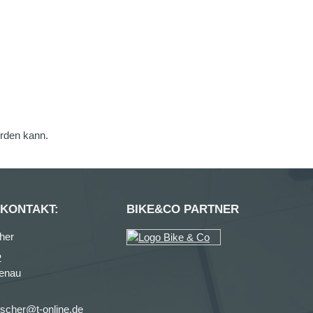
erden kann.
 KONTAKT:
BIKE&CO PARTNER
her
2
enau
ischer@t-online.de