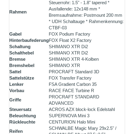
Steuerrohr: 1.5" - 1.8" tapered *
Ausfallende: 12x148 mm *
Rahmen
Bremsaufnahme: Postmount 200 mm
* UDH Schaltauge * Rahmenkennung:
CTBF-03
Gabel
FOX Podium Factory
Hinterbaufederung
FOX Float X2 Factory
Schaltung
SHIMANO XTR Di2
Schalthebel
SHIMANO XTR Di2
Bremse
SHIMANO XTR 4-Kolben
Bremshebel
SHIMANO XTR
Sattel
PROCRAFT Standard 3D
Sattelstütze
FOX Transfer Factory
Lenker
FSA Gradient Carbon 35
Vorbau
RACE FACE Turbine R
PROCRAFT STANDARD
Griffe
ADVANCED
Steuersatz
ACROS AZX block-lock Edelstahl
Beleuchtung
SUPERNOVA Mini 3
Rückleuchte
CENTURION Halo Mini
SCHWALBE Magic Mary 29x2.5" /
Reifen