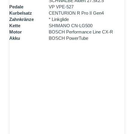
SCHWALBE Albert 27.5x2.5"
Pedale
VP VPE-527
Kurbelsatz
CENTURION R Pro II Gen4
Zahnkränze
* Linkglide
Kette
SHIMANO CN-LG500
Motor
BOSCH Performance Line CX-R
Akku
BOSCH PowerTube
ZAHLUNG PER VORKASSE
Überweisen Sie den Rechnungsbetrag gleich nach
Ihrer Bestellung
ZAHLUNG ALS SELBSTABHOLER