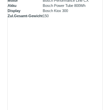
Motor
Bosch Performance Line CX
Akku
Bosch Power Tube 800Wh
Display
Bosch Kiox 300
Zul.Gesamt-Gewicht
150
ZAHLUNG PER VORKASSE
Überweisen Sie den Rechnungsbetrag gleich nach
Ihrer Bestellung