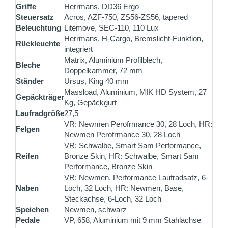
Griffe
Herrmans, DD36 Ergo
Steuersatz
Acros, AZF-750, ZS56-ZS56, tapered
Beleuchtung
Litemove, SEC-110, 110 Lux
Herrmans, H-Cargo, Bremslicht-Funktion,
Rückleuchte
integriert
Matrix, Aluminium Profilblech,
Bleche
Doppelkammer, 72 mm
Ständer
Ursus, King 40 mm
Massload, Aluminium, MIK HD System, 27
Gepäckträger
Kg, Gepäckgurt
Laufradgröße
27,5
VR: Newmen Perofrmance 30, 28 Loch, HR:
Felgen
Newmen Perofrmance 30, 28 Loch
VR: Schwalbe, Smart Sam Performance,
Reifen
Bronze Skin, HR: Schwalbe, Smart Sam
Performance, Bronze Skin
VR: Newmen, Performance Laufradsatz, 6-
Naben
Loch, 32 Loch, HR: Newmen, Base,
Steckachse, 6-Loch, 32 Loch
Speichen
Newmen, schwarz
Pedale
VP, 658, Aluminium mit 9 mm Stahlachse