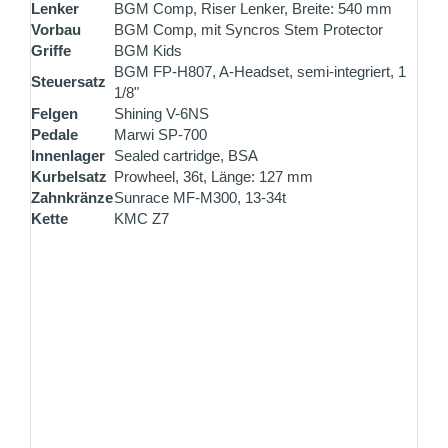
Lenker
BGM Comp, Riser Lenker, Breite: 540 mm
Vorbau
BGM Comp, mit Syncros Stem Protector
Griffe
BGM Kids
BGM FP-H807, A-Headset, semi-integriert, 1
Steuersatz
1/8"
Felgen
Shining V-6NS
Pedale
Marwi SP-700
Innenlager
Sealed cartridge, BSA
Kurbelsatz
Prowheel, 36t, Länge: 127 mm
Zahnkränze
Sunrace MF-M300, 13-34t
Kette
KMC Z7
ZAHLUNG PER VORKASSE
Überweisen Sie den Rechnungsbetrag gleich nach
Ihrer Bestellung